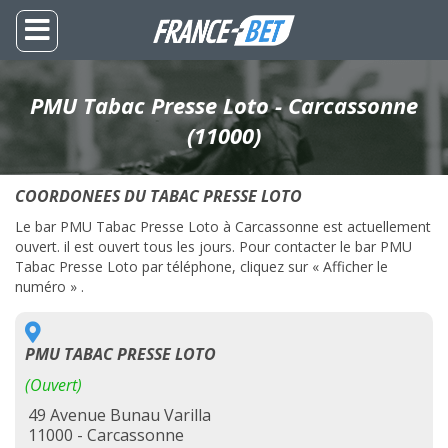
PMU Tabac Presse Loto - Carcassonne
(11000)
COORDONEES DU TABAC PRESSE LOTO
Le bar PMU Tabac Presse Loto à Carcassonne est actuellement
ouvert. il est ouvert tous les jours. Pour contacter le bar PMU
Tabac Presse Loto par téléphone, cliquez sur « Afficher le
numéro » .
PMU TABAC PRESSE LOTO
(Ouvert)
49 Avenue Bunau Varilla
11000 - Carcassonne