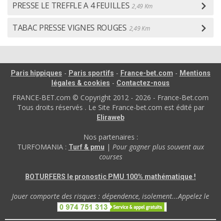
PRESSE LE TREFFLE A 4 FEUILLES
2,49 Km
TABAC PRESSE VIGNES ROUGES
2,49 Km
-
-
-
Paris hippiques
Paris sportifs
France-bet.com
Mentions
-
légales & cookies
Contactez-nous
FRANCE-BET.com © Copyright 2012 - 2026 - France-Bet.com
Tous droits réservés . Le Site France-bet.com est édité par
Eliraweb
Nos partenaires :
TURFOMANIA :
|
Pour gagner plus souvent aux
Turf & pmu
courses
BOTURFERS le pronostic PMU 100% mathématique !
Jouer comporte des risques : dépendence, isolement...Appelez le