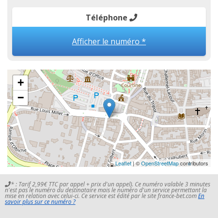
Téléphone
Afficher le numéro *
+
−
Leaflet
| ©
OpenStreetMap
contributors
* : Tarif 2,99€ TTC par appel + prix d'un appel). Ce numéro valable 3 minutes
n'est pas le numéro du destinataire mais le numéro d'un service permettant la
mise en relation avec celui-ci. Ce service est édité par le site france-bet.com
En
savoir plus sur ce numéro ?