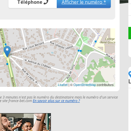
Téléphone
Afficher le numéro *
Leaflet
| ©
OpenStreetMap
contributors
le 3 minutes n'est pas le numéro du destinataire mais le numéro d'un service
 le site france-bet.com
En savoir plus sur ce numéro ?