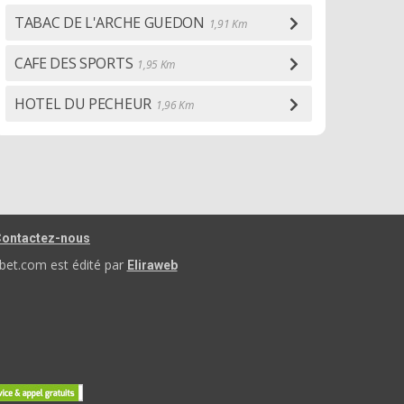
TABAC DE L'ARCHE GUEDON
1,91 Km
CAFE DES SPORTS
1,95 Km
HOTEL DU PECHEUR
1,96 Km
ontactez-nous
bet.com est édité par
Eliraweb