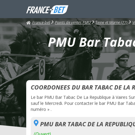
France-bet
Points de ventes PMU
Seine et Marne (77)
V
PMU Bar Tabac
COORDONEES DU BAR TABAC DE LA 
Le bar PMU Bar Tabac De La Republique à Vaires Sur M
sauf le Mercredi. Pour contacter le bar PMU Bar Tabac
numéro » .
PMU BAR TABAC DE LA REPUBLIQ
(Ouvert)