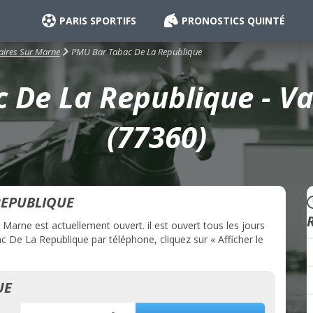
PARIS SPORTIFS
PRONOSTICS QUINTÉ
PMU Bar Tabac De La Republique
aires Sur Marne
 De La Republique - Va
(77360)
REPUBLIQUE
arne est actuellement ouvert. il est ouvert tous les jours
 De La Republique par téléphone, cliquez sur « Afficher le
UE