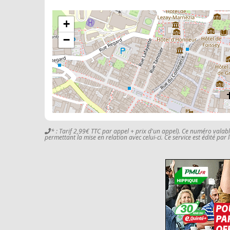
+
−
* : Tarif 2,99€ TTC par appel + prix d'un appel). Ce numéro valab
permettant la mise en relation avec celui-ci. Ce service est édité par