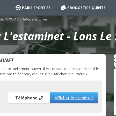
PARIS SPORTIFS
PRONOSTICS QUINTÉ
PMU Bar Tabac L'estaminet
nier
L'estaminet - Lons Le 
MINET
t actuellement ouvert. il est ouvert tous les jours sauf le
t par téléphone, cliquez sur « Afficher le numéro » .
Téléphone
Afficher le numéro *