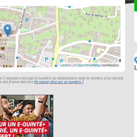
Leaflet
| ©
OpenStreetMap
contributors
le 3 minutes n'est pas le numéro du destinataire mais le numéro d'un service
 le site france-bet.com
En savoir plus sur ce numéro ?