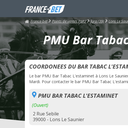
France-bet
Points de ventes PMU
Jura (39)
Lons Le Sau
PMU Bar Tabac 
COORDONEES DU BAR TABAC L'ESTA
Le bar PMU Bar Tabac L'estaminet à Lons Le Saunier es
Mardi. Pour contacter le bar PMU Bar Tabac L'estamine
PMU BAR TABAC L'ESTAMINET
(Ouvert)
2 Rue Sebile
39000 - Lons Le Saunier