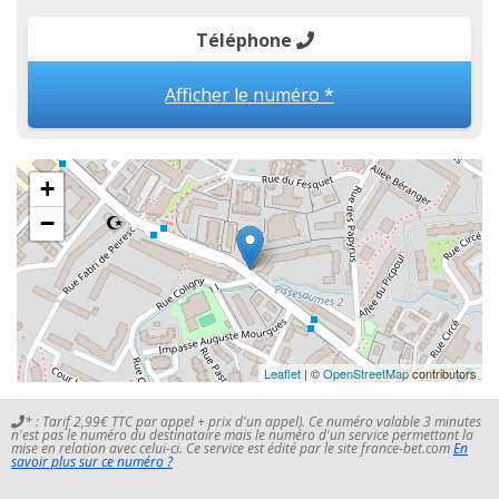
Téléphone
Afficher le numéro *
+
−
Leaflet
| ©
OpenStreetMap
contributors
* : Tarif 2,99€ TTC par appel + prix d'un appel). Ce numéro valable 3 minutes
n'est pas le numéro du destinataire mais le numéro d'un service permettant la
mise en relation avec celui-ci. Ce service est édité par le site france-bet.com
En
savoir plus sur ce numéro ?