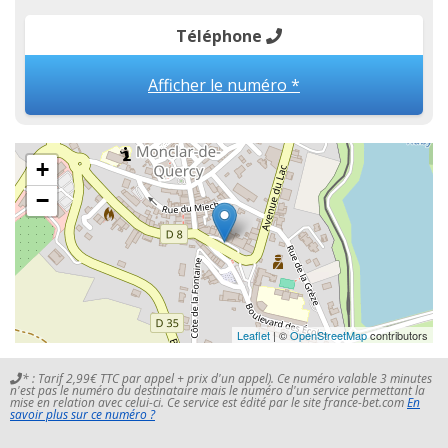
Téléphone
Afficher le numéro *
+
−
Leaflet
| ©
OpenStreetMap
contributors
* : Tarif 2,99€ TTC par appel + prix d'un appel). Ce numéro valable 3 minutes
n'est pas le numéro du destinataire mais le numéro d'un service permettant la
mise en relation avec celui-ci. Ce service est édité par le site france-bet.com
En
savoir plus sur ce numéro ?