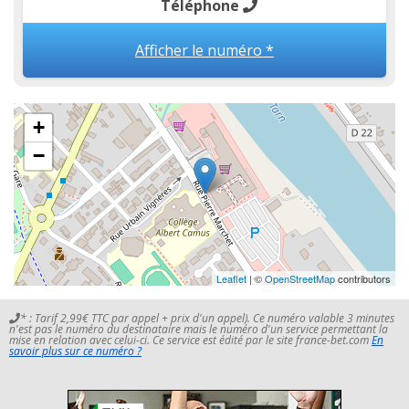
Téléphone
Afficher le numéro *
+
−
Leaflet
| ©
OpenStreetMap
contributors
* : Tarif 2,99€ TTC par appel + prix d'un appel). Ce numéro valable 3 minutes
n'est pas le numéro du destinataire mais le numéro d'un service permettant la
mise en relation avec celui-ci. Ce service est édité par le site france-bet.com
En
savoir plus sur ce numéro ?