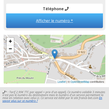
Téléphone
Afficher le numéro *
+
−
Leaflet
| ©
OpenStreetMap
contributors
* : Tarif 2,99€ TTC par appel + prix d'un appel). Ce numéro valable 3 minutes
n'est pas le numéro du destinataire mais le numéro d'un service permettant la
mise en relation avec celui-ci. Ce service est édité par le site france-bet.com
En
savoir plus sur ce numéro ?