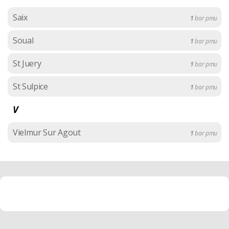
Saix
1
bar pmu
Soual
1
bar pmu
St Juery
1
bar pmu
St Sulpice
1
bar pmu
V
Vielmur Sur Agout
1
bar pmu