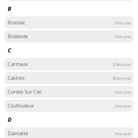
B
Brassac
1
bar pmu
Briatexte
1
bar pmu
C
Carmaux
2
bars pmu
Castres
8
bars pmu
Cordes Sur Ciel
1
bar pmu
Coufouleux
1
bar pmu
D
Damiatte
1
bar pmu