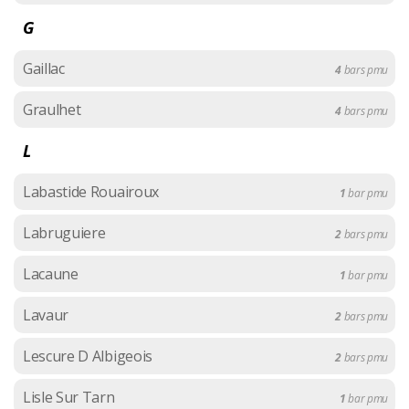
G
Gaillac
4
bars pmu
Graulhet
4
bars pmu
L
Labastide Rouairoux
1
bar pmu
Labruguiere
2
bars pmu
Lacaune
1
bar pmu
Lavaur
2
bars pmu
Lescure D Albigeois
2
bars pmu
Lisle Sur Tarn
1
bar pmu