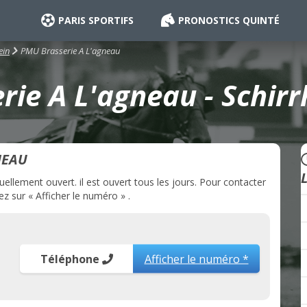
PARIS SPORTIFS
PRONOSTICS QUINTÉ
PMU Brasserie A L'agneau
ein
ie A L'agneau - Schirr
NEAU
ellement ouvert. il est ouvert tous les jours. Pour contacter
z sur « Afficher le numéro » .
Téléphone
Afficher le numéro *