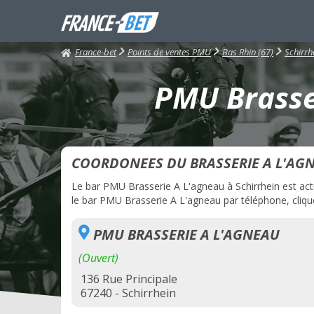
France-bet
Points de ventes PMU
Bas Rhin (67)
Schirrh
PMU Brasser
COORDONEES DU BRASSERIE A L'AG
Le bar PMU Brasserie A L'agneau à Schirrhein est actu
le bar PMU Brasserie A L'agneau par téléphone, clique
PMU BRASSERIE A L'AGNEAU
(Ouvert)
136 Rue Principale
67240 - Schirrhein