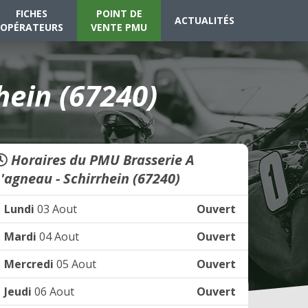
FICHES
POINT DE
ACTUALITÉS
OPÉRATEURS
VENTE PMU
hein (67240)
Horaires du PMU Brasserie A
L'agneau - Schirrhein (67240)
Lundi
03 Aout
Ouvert
Mardi
04 Aout
Ouvert
Mercredi
05 Aout
Ouvert
Jeudi
06 Aout
Ouvert