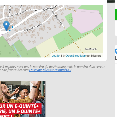
Leaflet
| ©
OpenStreetMap
contributors
le 3 minutes n'est pas le numéro du destinataire mais le numéro d'un service
 le site france-bet.com
En savoir plus sur ce numéro ?