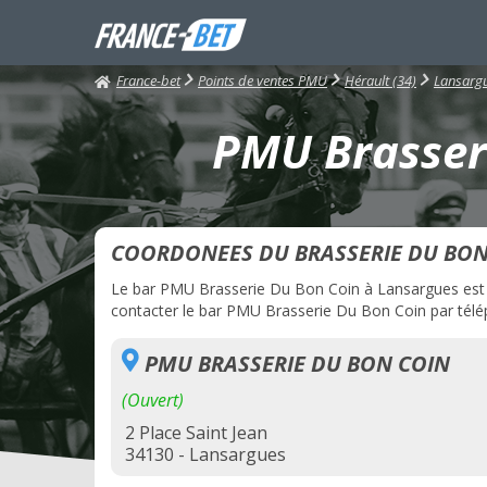
France-bet
Points de ventes PMU
Hérault (34)
Lansarg
PMU Brasseri
COORDONEES DU BRASSERIE DU BON
Le bar PMU Brasserie Du Bon Coin à Lansargues est ac
contacter le bar PMU Brasserie Du Bon Coin par téléph
PMU BRASSERIE DU BON COIN
(Ouvert)
2 Place Saint Jean
34130 - Lansargues