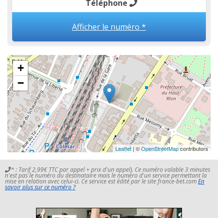
Téléphone
Afficher le numéro *
+
−
Leaflet
| ©
OpenStreetMap
contributors
* : Tarif 2,99€ TTC par appel + prix d'un appel). Ce numéro valable 3 minutes
n'est pas le numéro du destinataire mais le numéro d'un service permettant la
mise en relation avec celui-ci. Ce service est édité par le site france-bet.com
En
savoir plus sur ce numéro ?