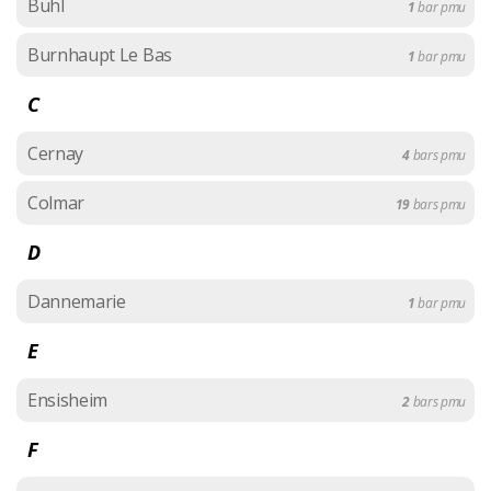
Buhl
1
bar pmu
Burnhaupt Le Bas
1
bar pmu
C
Cernay
4
bars pmu
Colmar
19
bars pmu
D
Dannemarie
1
bar pmu
E
Ensisheim
2
bars pmu
F