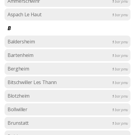
Ammerschwihr
1
bar pmu
Aspach Le Haut
1
bar pmu
B
Baldersheim
1
bar pmu
Bartenheim
1
bar pmu
Bergheim
1
bar pmu
Bitschwiller Les Thann
1
bar pmu
Blotzheim
1
bar pmu
Bollwiller
1
bar pmu
Brunstatt
1
bar pmu