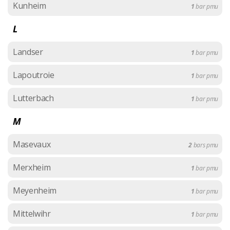
Kunheim
1
bar pmu
L
Landser
1
bar pmu
Lapoutroie
1
bar pmu
Lutterbach
1
bar pmu
M
Masevaux
2
bars pmu
Merxheim
1
bar pmu
Meyenheim
1
bar pmu
Mittelwihr
1
bar pmu