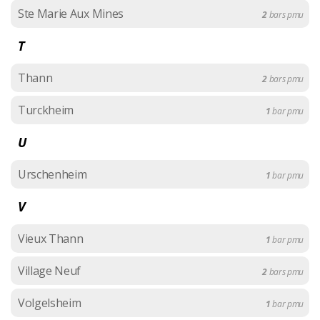
Ste Marie Aux Mines
2
bars pmu
T
Thann
2
bars pmu
Turckheim
1
bar pmu
U
Urschenheim
1
bar pmu
V
Vieux Thann
1
bar pmu
Village Neuf
2
bars pmu
Volgelsheim
1
bar pmu