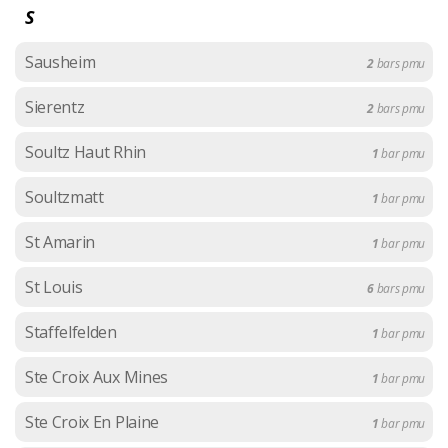
S
Sausheim
2
bars pmu
Sierentz
2
bars pmu
Soultz Haut Rhin
1
bar pmu
Soultzmatt
1
bar pmu
St Amarin
1
bar pmu
St Louis
6
bars pmu
Staffelfelden
1
bar pmu
Ste Croix Aux Mines
1
bar pmu
Ste Croix En Plaine
1
bar pmu