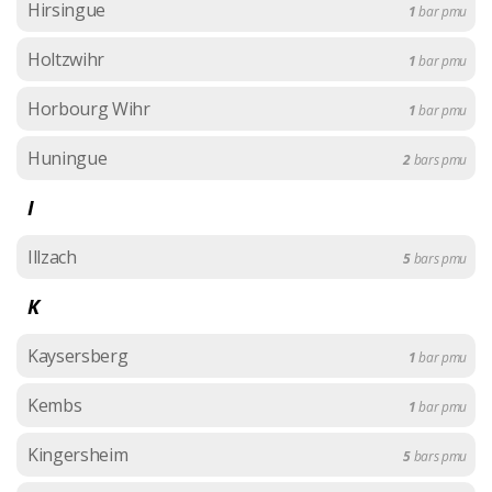
Hirsingue
1
bar pmu
Holtzwihr
1
bar pmu
Horbourg Wihr
1
bar pmu
Huningue
2
bars pmu
I
Illzach
5
bars pmu
K
Kaysersberg
1
bar pmu
Kembs
1
bar pmu
Kingersheim
5
bars pmu