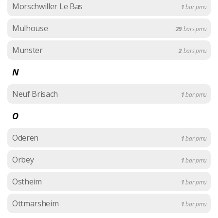
Morschwiller Le Bas
1
bar pmu
Mulhouse
29
bars pmu
Munster
2
bars pmu
N
Neuf Brisach
1
bar pmu
O
Oderen
1
bar pmu
Orbey
1
bar pmu
Ostheim
1
bar pmu
Ottmarsheim
1
bar pmu