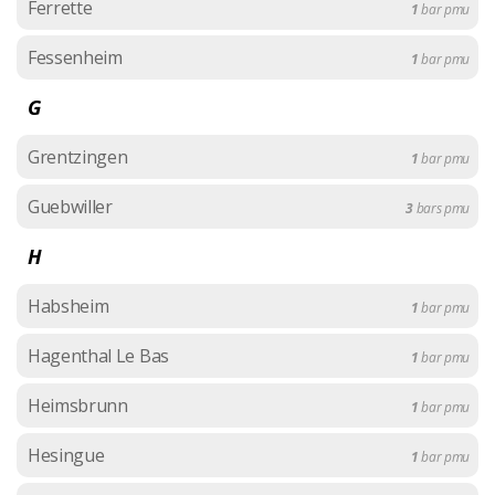
Ferrette
1
bar pmu
Fessenheim
1
bar pmu
G
Grentzingen
1
bar pmu
Guebwiller
3
bars pmu
H
Habsheim
1
bar pmu
Hagenthal Le Bas
1
bar pmu
Heimsbrunn
1
bar pmu
Hesingue
1
bar pmu