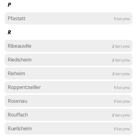
P
Pfastatt
1
bar pmu
R
Ribeauville
2
bars pmu
Riedisheim
2
bars pmu
Rixheim
3
bars pmu
Roppentzwiller
1
bar pmu
Rosenau
1
bar pmu
Rouffach
2
bars pmu
Ruelisheim
1
bar pmu