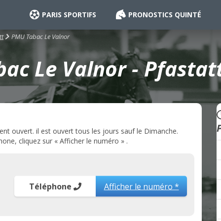
PARIS SPORTIFS
PRONOSTICS QUINTÉ
PMU Tabac Le Valnor
tt
ac Le Valnor - Pfastatt
t ouvert. il est ouvert tous les jours sauf le Dimanche.
ne, cliquez sur « Afficher le numéro » .
Téléphone
Afficher le numéro *