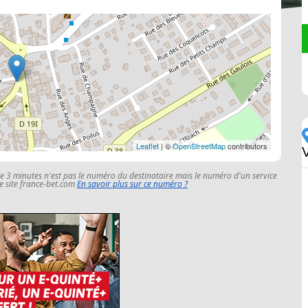
Leaflet
| ©
OpenStreetMap
contributors
V
le 3 minutes n'est pas le numéro du destinataire mais le numéro d'un service
 le site france-bet.com
En savoir plus sur ce numéro ?