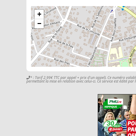
+
−
* : Tarif 2,99€ TTC par appel + prix d'un appel). Ce numéro valab
permettant la mise en relation avec celui-ci. Ce service est édité par