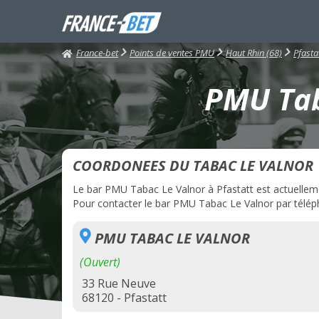
France-bet
Points de ventes PMU
Haut Rhin (68)
Pfasta
PMU Tab
COORDONEES DU TABAC LE VALNOR
Le bar PMU Tabac Le Valnor à Pfastatt est actuellemen
Pour contacter le bar PMU Tabac Le Valnor par télépho
PMU TABAC LE VALNOR
(Ouvert)
33 Rue Neuve
68120 - Pfastatt