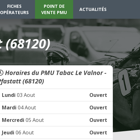
FICHES
POINT DE
ACTUALITÉS
OPÉRATEURS
VENTE PMU
 (68120)
Horaires du PMU Tabac Le Valnor -
Pfastatt (68120)
Lundi
03 Aout
Ouvert
Mardi
04 Aout
Ouvert
Mercredi
05 Aout
Ouvert
Jeudi
06 Aout
Ouvert