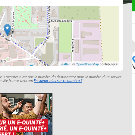
Leaflet
| ©
OpenStreetMap
contributors
le 3 minutes n'est pas le numéro du destinataire mais le numéro d'un service
 le site france-bet.com
En savoir plus sur ce numéro ?