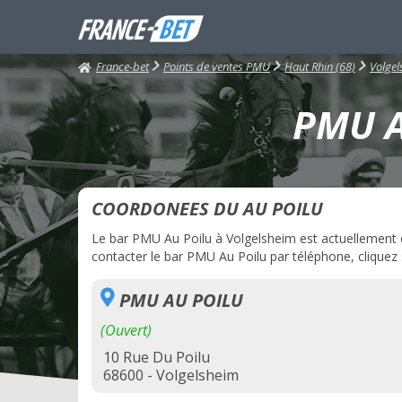
France-bet
Points de ventes PMU
Haut Rhin (68)
Volgel
PMU Au
COORDONEES DU AU POILU
Le bar PMU Au Poilu à Volgelsheim est actuellement ouv
contacter le bar PMU Au Poilu par téléphone, cliquez s
PMU AU POILU
(Ouvert)
10 Rue Du Poilu
68600 - Volgelsheim