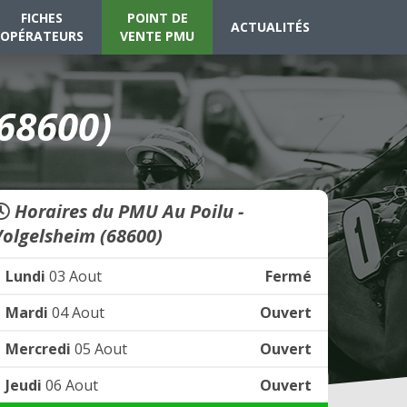
FICHES
POINT DE
ACTUALITÉS
OPÉRATEURS
VENTE PMU
(68600)
Horaires du PMU Au Poilu -
Volgelsheim (68600)
Lundi
03 Aout
Fermé
Mardi
04 Aout
Ouvert
Mercredi
05 Aout
Ouvert
Jeudi
06 Aout
Ouvert