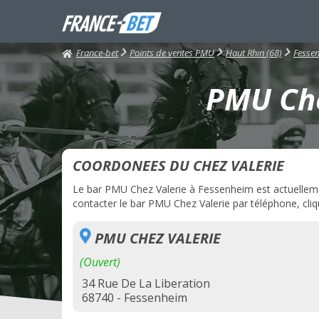
France-bet
Points de ventes PMU
Haut Rhin (68)
Fesse
PMU Che
COORDONEES DU CHEZ VALERIE
Le bar PMU Chez Valerie à Fessenheim est actuellement
contacter le bar PMU Chez Valerie par téléphone, cliqu
PMU CHEZ VALERIE
(Ouvert)
34 Rue De La Liberation
68740 - Fessenheim