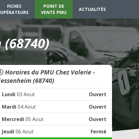
FICHES
POINT DE
ACTUALITÉS
OPÉRATEURS
VENTE PMU
 (68740)
Horaires du PMU Chez Valerie -
Fessenheim (68740)
Lundi
03 Aout
Ouvert
Mardi
04 Aout
Ouvert
Mercredi
05 Aout
Ouvert
Jeudi
06 Aout
Fermé