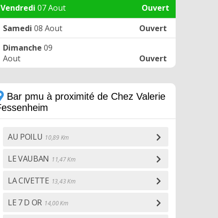
Vendredi
07 Aout
Ouvert
Samedi
08 Aout
Ouvert
Dimanche
09
Aout
Ouvert
Bar pmu à proximité de Chez Valerie
Fessenheim
AU POILU
10,89 Km
LE VAUBAN
11,47 Km
LA CIVETTE
13,43 Km
LE 7 D OR
14,00 Km