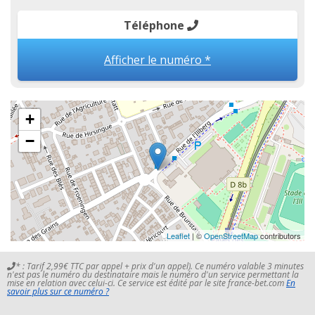
Téléphone
Afficher le numéro *
+
−
Leaflet
| ©
OpenStreetMap
contributors
* : Tarif 2,99€ TTC par appel + prix d'un appel). Ce numéro valable 3 minutes
n'est pas le numéro du destinataire mais le numéro d'un service permettant la
mise en relation avec celui-ci. Ce service est édité par le site france-bet.com
En
savoir plus sur ce numéro ?