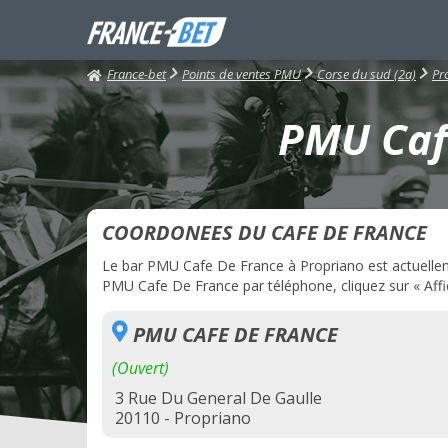
France-bet
Points de ventes PMU
Corse du sud (2a)
Pr
PMU Cafe
COORDONEES DU CAFE DE FRANCE
Le bar PMU Cafe De France à Propriano est actuellemen
PMU Cafe De France par téléphone, cliquez sur « Affi
PMU CAFE DE FRANCE
(Ouvert)
3 Rue Du General De Gaulle
20110 - Propriano