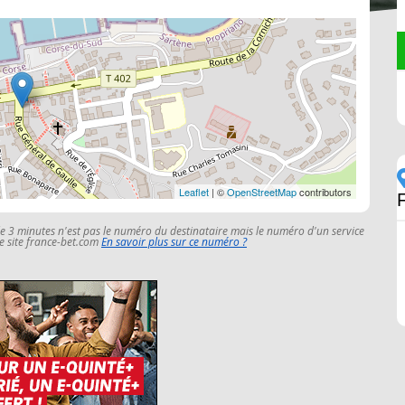
Leaflet
| ©
OpenStreetMap
contributors
le 3 minutes n'est pas le numéro du destinataire mais le numéro d'un service
 le site france-bet.com
En savoir plus sur ce numéro ?