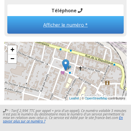
Téléphone
Afficher le numéro *
+
−
Leaflet
| ©
OpenStreetMap
contributors
* : Tarif 2,99€ TTC par appel + prix d'un appel). Ce numéro valable 3 minutes
n'est pas le numéro du destinataire mais le numéro d'un service permettant la
mise en relation avec celui-ci. Ce service est édité par le site france-bet.com
En
savoir plus sur ce numéro ?