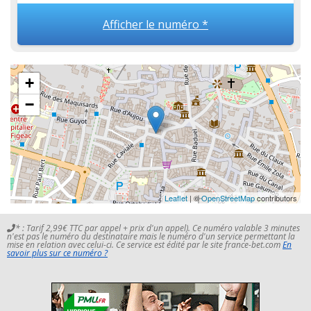
Afficher le numéro *
+
−
Leaflet
| ©
OpenStreetMap
contributors
* : Tarif 2,99€ TTC par appel + prix d'un appel). Ce numéro valable 3 minutes
n'est pas le numéro du destinataire mais le numéro d'un service permettant la
mise en relation avec celui-ci. Ce service est édité par le site france-bet.com
En
savoir plus sur ce numéro ?