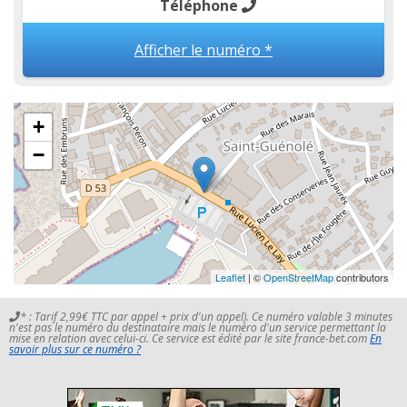
Téléphone
Afficher le numéro *
+
−
Leaflet
| ©
OpenStreetMap
contributors
* : Tarif 2,99€ TTC par appel + prix d'un appel). Ce numéro valable 3 minutes
n'est pas le numéro du destinataire mais le numéro d'un service permettant la
mise en relation avec celui-ci. Ce service est édité par le site france-bet.com
En
savoir plus sur ce numéro ?