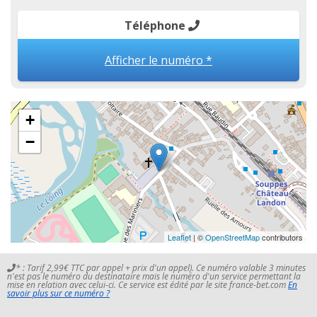
Téléphone
Afficher le numéro *
+
−
Leaflet
| ©
OpenStreetMap
contributors
* : Tarif 2,99€ TTC par appel + prix d'un appel). Ce numéro valable 3 minutes
n'est pas le numéro du destinataire mais le numéro d'un service permettant la
mise en relation avec celui-ci. Ce service est édité par le site france-bet.com
En
savoir plus sur ce numéro ?