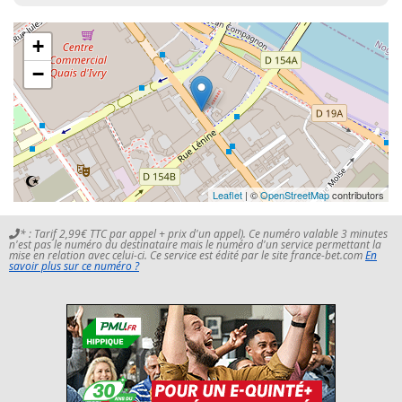
+
−
Leaflet
| ©
OpenStreetMap
contributors
* : Tarif 2,99€ TTC par appel + prix d'un appel). Ce numéro valable 3 minutes
n'est pas le numéro du destinataire mais le numéro d'un service permettant la
mise en relation avec celui-ci. Ce service est édité par le site france-bet.com
En
savoir plus sur ce numéro ?