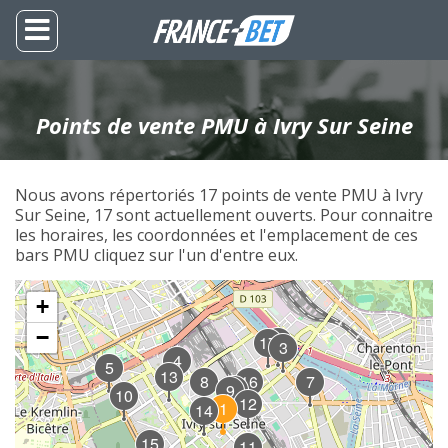
Points de vente PMU à Ivry Sur Seine
Nous avons répertoriés 17 points de vente PMU à Ivry
Sur Seine, 17 sont actuellement ouverts. Pour connaitre
les horaires, les coordonnées et l'emplacement de ces
bars PMU cliquez sur l'un d'entre eux.
+
−
6
17
3
4
5
13
8
16
7
2
9
10
12
1
14
15
11