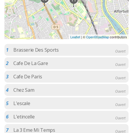
Leaflet
| ©
OpenStreetMap
contributors
1
Brasserie Des Sports
Ouvert
2
Cafe De La Gare
Ouvert
3
Cafe De Paris
Ouvert
4
Chez Sam
Ouvert
5
L'escale
Ouvert
6
L'etincelle
Ouvert
7
La 3 Eme Mi Temps
Ouvert