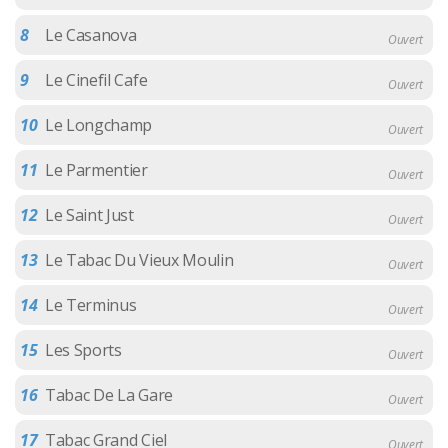
8
Le Casanova
Ouvert
9
Le Cinefil Cafe
Ouvert
10
Le Longchamp
Ouvert
11
Le Parmentier
Ouvert
12
Le Saint Just
Ouvert
13
Le Tabac Du Vieux Moulin
Ouvert
14
Le Terminus
Ouvert
15
Les Sports
Ouvert
16
Tabac De La Gare
Ouvert
17
Tabac Grand Ciel
Ouvert