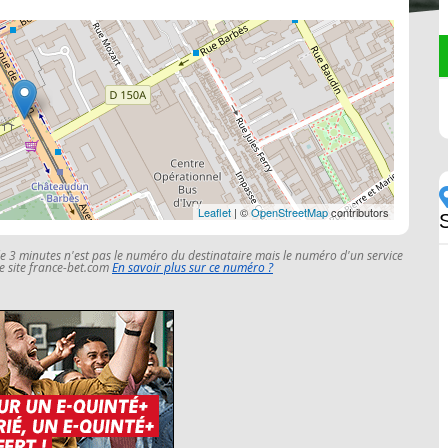
Leaflet
| ©
OpenStreetMap
contributors
le 3 minutes n'est pas le numéro du destinataire mais le numéro d'un service
 le site france-bet.com
En savoir plus sur ce numéro ?