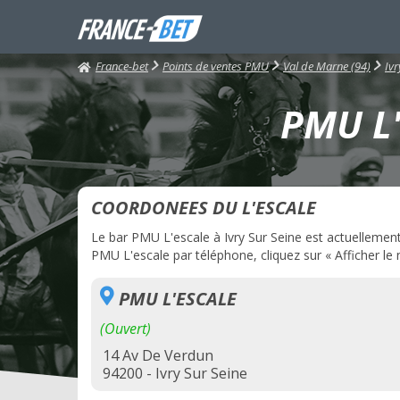
France-bet
Points de ventes PMU
Val de Marne (94)
Ivr
PMU L'
COORDONEES DU L'ESCALE
Le bar PMU L'escale à Ivry Sur Seine est actuellement 
PMU L'escale par téléphone, cliquez sur « Afficher le
PMU L'ESCALE
(Ouvert)
14 Av De Verdun
94200 - Ivry Sur Seine