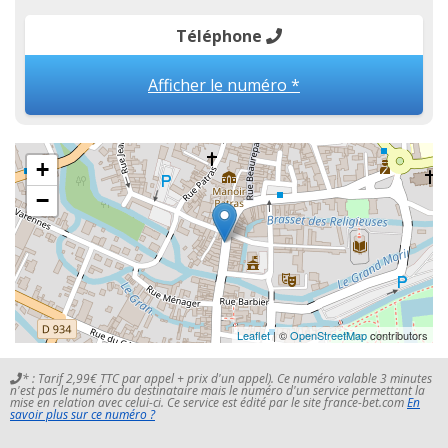
Téléphone
Afficher le numéro *
+
−
Leaflet
| ©
OpenStreetMap
contributors
* : Tarif 2,99€ TTC par appel + prix d'un appel). Ce numéro valable 3 minutes
n'est pas le numéro du destinataire mais le numéro d'un service permettant la
mise en relation avec celui-ci. Ce service est édité par le site france-bet.com
En
savoir plus sur ce numéro ?