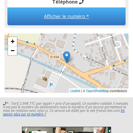
Téléphone
Afficher le numéro *
+
−
Leaflet
| ©
OpenStreetMap
contributors
* : Tarif 2,99€ TTC par appel + prix d'un appel). Ce numéro valable 3 minutes
n'est pas le numéro du destinataire mais le numéro d'un service permettant la
mise en relation avec celui-ci. Ce service est édité par le site france-bet.com
En
savoir plus sur ce numéro ?