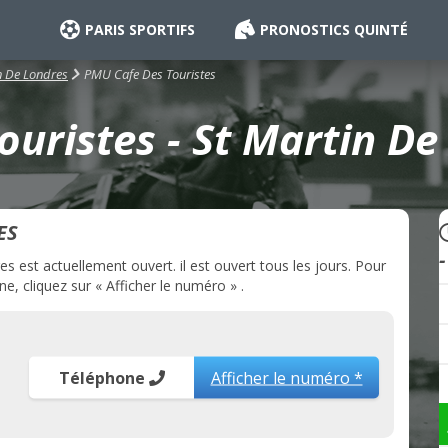
PARIS SPORTIFS
PRONOSTICS QUINTÉ
PMU Cafe Des Touristes
n De Londres
uristes - St Martin De
ES
 est actuellement ouvert. il est ouvert tous les jours. Pour
, cliquez sur « Afficher le numéro » .
Téléphone
Afficher le numéro *