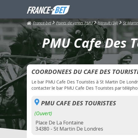
France-bet
Points de ventes PMU
Hérault (34)
St Marti
PMU Cafe Des To
COORDONEES DU CAFE DES TOURIST
Le bar PMU Cafe Des Touristes à St Martin De Londres
contacter le bar PMU Cafe Des Touristes par téléphone
PMU CAFE DES TOURISTES
(Ouvert)
Place De La Fontaine
34380 - St Martin De Londres