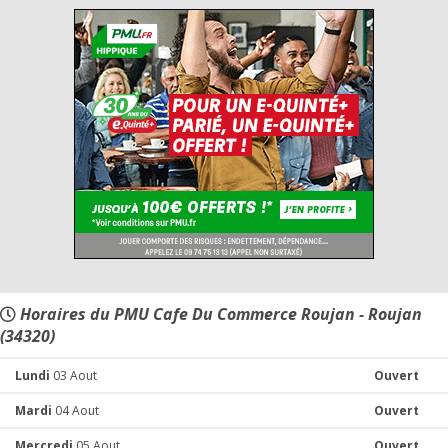
Horaires du PMU Cafe Du Commerce Roujan - Roujan
(34320)
Lundi
03 Aout
Ouvert
Mardi
04 Aout
Ouvert
Mercredi
05 Aout
Ouvert