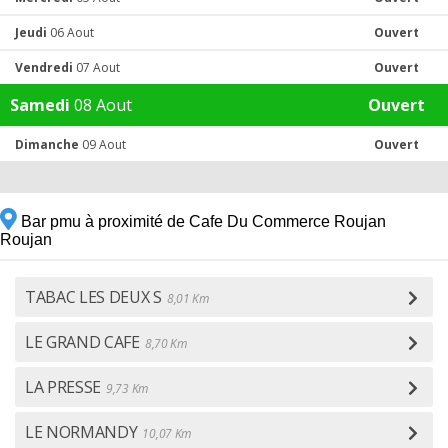
Jeudi
06 Aout
Ouvert
Vendredi
07 Aout
Ouvert
Samedi
08 Aout
Ouvert
Dimanche
09 Aout
Ouvert
Bar pmu à proximité de Cafe Du Commerce Roujan
Roujan
TABAC LES DEUX S
8,01 Km
LE GRAND CAFE
8,70 Km
LA PRESSE
9,73 Km
LE NORMANDY
10,07 Km