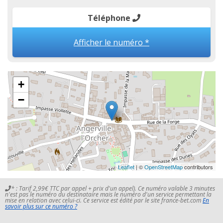
Téléphone
Afficher le numéro *
+
−
Leaflet
| ©
OpenStreetMap
contributors
* : Tarif 2,99€ TTC par appel + prix d'un appel). Ce numéro valable 3 minutes
n'est pas le numéro du destinataire mais le numéro d'un service permettant la
mise en relation avec celui-ci. Ce service est édité par le site france-bet.com
En
savoir plus sur ce numéro ?