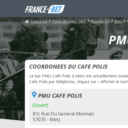
France-bet
Points de ventes PMU
Moselle (57)
Metz
PMU
COORDONEES DU CAFE POLIS
Le bar PMU Cafe Polis à Metz est actuellement ouvert.
Cafe Polis par téléphone, cliquez sur « Afficher le num
PMU CAFE POLIS
(Ouvert)
81c Rue Du General Metman
57070 - Metz