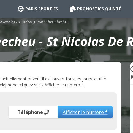
PARIS SPORTIFS
PRONOSTICS QUINTÉ
PMU Chez Checheu
St Nicolas De Redon
cheu - St Nicolas De 
tuellement ouvert. il est ouvert tous les jours sauf le
léphone, cliquez sur « Afficher le numéro » .
Téléphone
Afficher le numéro *