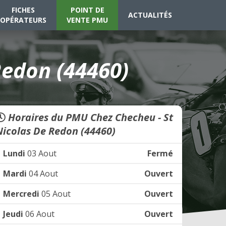
FICHES
POINT DE
ACTUALITÉS
OPÉRATEURS
VENTE PMU
Redon (44460)
Horaires du PMU Chez Checheu - St
Nicolas De Redon (44460)
Lundi
03 Aout
Fermé
Mardi
04 Aout
Ouvert
Mercredi
05 Aout
Ouvert
Jeudi
06 Aout
Ouvert