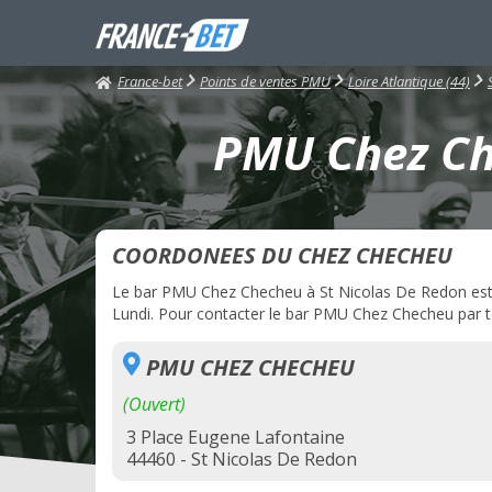
France-bet
Points de ventes PMU
Loire Atlantique (44)
PMU Chez Che
COORDONEES DU CHEZ CHECHEU
Le bar PMU Chez Checheu à St Nicolas De Redon est ac
Lundi. Pour contacter le bar PMU Chez Checheu par té
PMU CHEZ CHECHEU
(Ouvert)
3 Place Eugene Lafontaine
44460 - St Nicolas De Redon