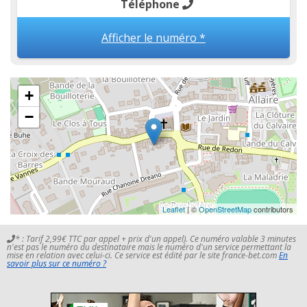
Téléphone
Afficher le numéro *
+
−
Leaflet
| ©
OpenStreetMap
contributors
* : Tarif 2,99€ TTC par appel + prix d'un appel). Ce numéro valable 3 minutes
n'est pas le numéro du destinataire mais le numéro d'un service permettant la
mise en relation avec celui-ci. Ce service est édité par le site france-bet.com
En
savoir plus sur ce numéro ?