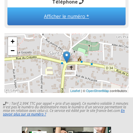
Téléphone
Afficher le numéro *
+
−
Leaflet
| ©
OpenStreetMap
contributors
* : Tarif 2,99€ TTC par appel + prix d'un appel). Ce numéro valable 3 minutes
n'est pas le numéro du destinataire mais le numéro d'un service permettant la
mise en relation avec celui-ci. Ce service est édité par le site france-bet.com
En
savoir plus sur ce numéro ?