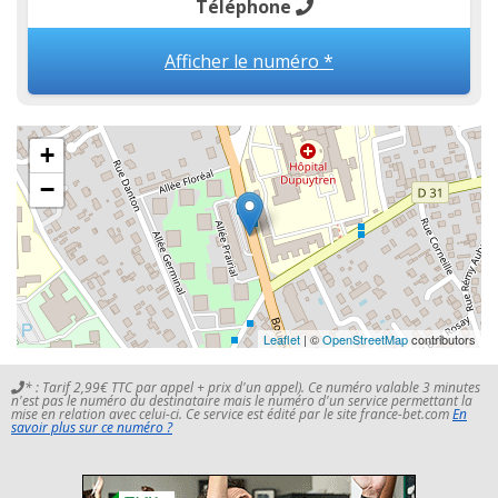
Téléphone
Afficher le numéro *
+
−
Leaflet
| ©
OpenStreetMap
contributors
* : Tarif 2,99€ TTC par appel + prix d'un appel). Ce numéro valable 3 minutes
n'est pas le numéro du destinataire mais le numéro d'un service permettant la
mise en relation avec celui-ci. Ce service est édité par le site france-bet.com
En
savoir plus sur ce numéro ?