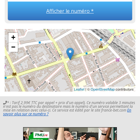
Afficher le numéro *
+
−
Leaflet
| ©
OpenStreetMap
contributors
* : Tarif 2,99€ TTC par appel + prix d'un appel). Ce numéro valable 3 minutes
n'est pas le numéro du destinataire mais le numéro d'un service permettant la
mise en relation avec celui-ci. Ce service est édité par le site france-bet.com
En
savoir plus sur ce numéro ?