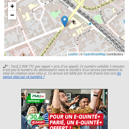
+
−
Leaflet
| ©
OpenStreetMap
contributors
* : Tarif 2,99€ TTC par appel + prix d'un appel). Ce numéro valable 3 minutes
n'est pas le numéro du destinataire mais le numéro d'un service permettant la
mise en relation avec celui-ci. Ce service est édité par le site france-bet.com
En
savoir plus sur ce numéro ?