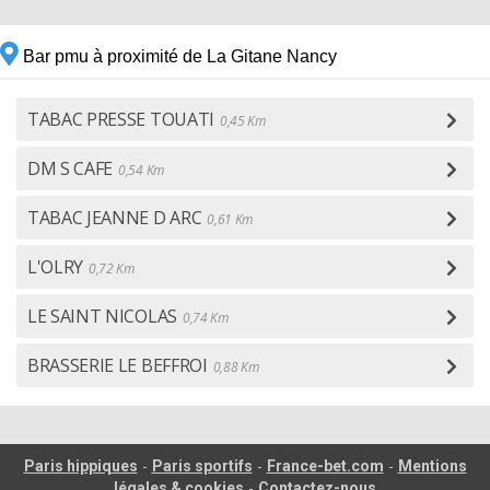
Bar pmu à proximité de La Gitane Nancy
TABAC PRESSE TOUATI
0,45 Km
DM S CAFE
0,54 Km
TABAC JEANNE D ARC
0,61 Km
L'OLRY
0,72 Km
LE SAINT NICOLAS
0,74 Km
BRASSERIE LE BEFFROI
0,88 Km
-
-
-
Paris hippiques
Paris sportifs
France-bet.com
Mentions
-
légales & cookies
Contactez-nous