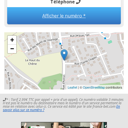
Téléphone
Afficher le numéro *
+
−
Leaflet
| ©
OpenStreetMap
contributors
* : Tarif 2,99€ TTC par appel + prix d'un appel). Ce numéro valable 3 minutes
n'est pas le numéro du destinataire mais le numéro d'un service permettant la
mise en relation avec celui-ci. Ce service est édité par le site france-bet.com
En
savoir plus sur ce numéro ?