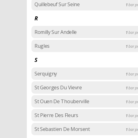
Quillebeuf Sur Seine
1
bar p
R
Romilly Sur Andelle
1
bar p
Rugles
1
bar p
S
Serquigny
1
bar p
St Georges Du Vievre
1
bar p
St Ouen De Thouberville
1
bar p
St Pierre Des Fleurs
1
bar p
St Sebastien De Morsent
1
bar p