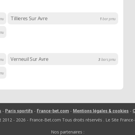
Tillieres Sur Avre
mu
1
bar pmu
mu
Verneuil Sur Avre
pmu
3
bars pmu
pmu
-
-
-
-
s
Paris sportifs
France-bet.com
Mentions légales & cookies
C
012 - 2026 - France-Bet.com Tous droits réservés . Le Site France-
Nos partenaires :