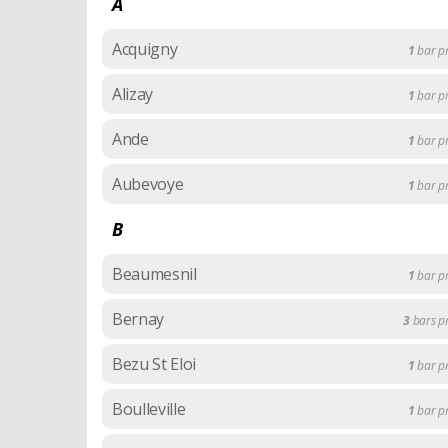
A
Acquigny
1
bar p
Alizay
1
bar p
Ande
1
bar p
Aubevoye
1
bar p
B
Beaumesnil
1
bar p
Bernay
3
bars 
Bezu St Eloi
1
bar p
Boulleville
1
bar p