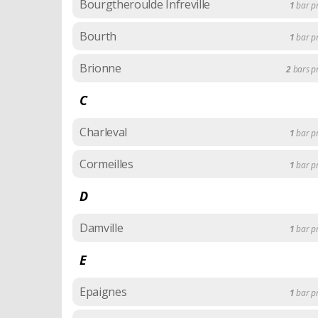
Bourgtheroulde Infreville
1
bar p
Bourth
1
bar p
Brionne
2
bars 
C
Charleval
1
bar p
Cormeilles
1
bar p
D
Damville
1
bar p
E
Epaignes
1
bar p