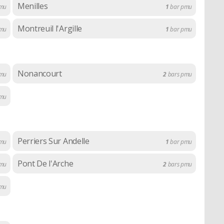
Menilles
mu
1
bar pmu
Montreuil l'Argille
mu
1
bar pmu
Nonancourt
mu
2
bars pmu
mu
Perriers Sur Andelle
mu
1
bar pmu
Pont De l'Arche
pmu
2
bars pmu
mu