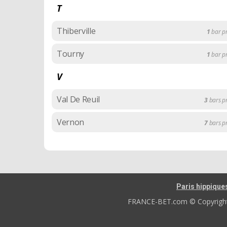
T
Thiberville
1
bar p
Tourny
1
bar p
V
Val De Reuil
3
bars 
Vernon
7
bars 
Paris hippique
FRANCE-BET.com © Copyright 2