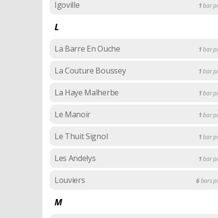
Igoville
1
bar p
L
La Barre En Ouche
1
bar p
La Couture Boussey
1
bar p
La Haye Malherbe
1
bar p
Le Manoir
1
bar p
Le Thuit Signol
1
bar p
Les Andelys
1
bar p
Louviers
6
bars 
M