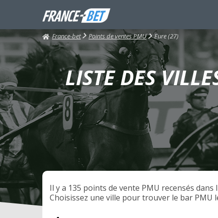
France-bet
Eure (27)
Points de ventes PMU
LISTE DES VILL
Il y a 135 points de vente PMU recensés dans l
Choisissez une ville pour trouver le bar PMU l