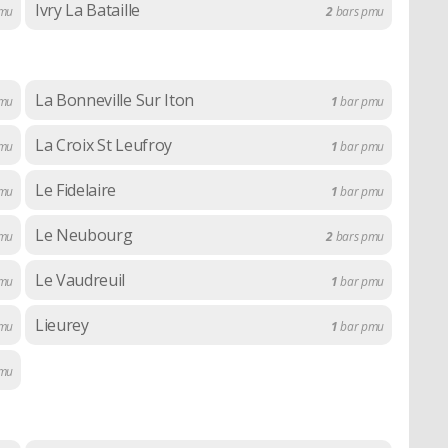
Ivry La Bataille
mu
2
bars pmu
La Bonneville Sur Iton
mu
1
bar pmu
La Croix St Leufroy
mu
1
bar pmu
Le Fidelaire
mu
1
bar pmu
Le Neubourg
mu
2
bars pmu
Le Vaudreuil
mu
1
bar pmu
Lieurey
mu
1
bar pmu
pmu