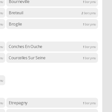
Bourneville
mu
1
bar pmu
Breteuil
mu
2
bars pmu
Broglie
pmu
1
bar pmu
Conches En Ouche
mu
1
bar pmu
Courcelles Sur Seine
mu
1
bar pmu
mu
Etrepagny
mu
1
bar pmu