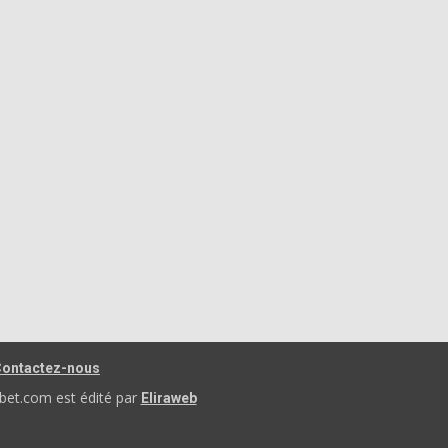
ontactez-nous
bet.com est édité par
Eliraweb