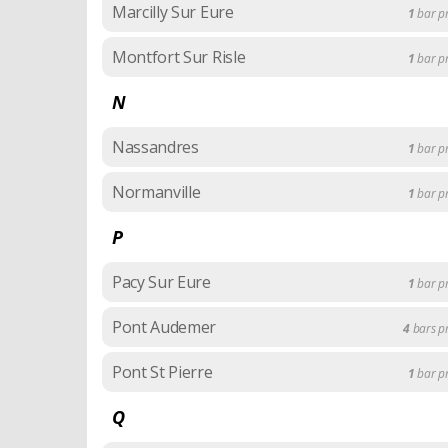
Marcilly Sur Eure
1
bar p
Montfort Sur Risle
1
bar p
N
Nassandres
1
bar p
Normanville
1
bar p
P
Pacy Sur Eure
1
bar p
Pont Audemer
4
bars 
Pont St Pierre
1
bar p
Q