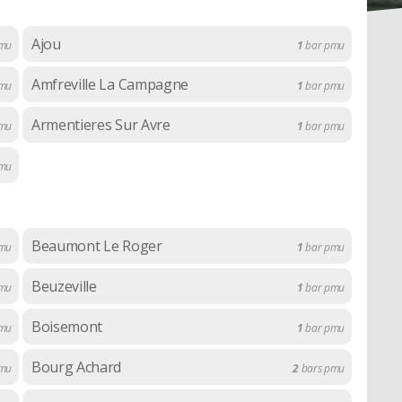
Ajou
mu
1
bar pmu
Amfreville La Campagne
mu
1
bar pmu
Armentieres Sur Avre
mu
1
bar pmu
mu
Beaumont Le Roger
mu
1
bar pmu
Beuzeville
pmu
1
bar pmu
Boisemont
mu
1
bar pmu
Bourg Achard
mu
2
bars pmu