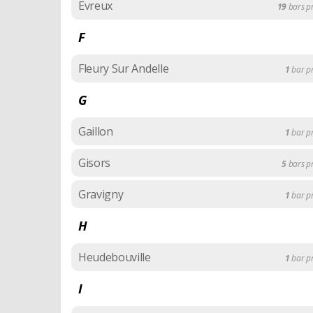
Evreux
19
bars 
F
Fleury Sur Andelle
1
bar p
G
Gaillon
1
bar p
Gisors
5
bars 
Gravigny
1
bar p
H
Heudebouville
1
bar p
I