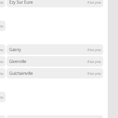
Ezy Sur Eure
pmu
1
bar pmu
mu
Gasny
mu
1
bar pmu
Giverville
pmu
1
bar pmu
Guichainville
mu
1
bar pmu
mu