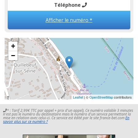
Téléphone
Afficher le numéro *
+
−
Leaflet
| ©
OpenStreetMap
contributors
* : Tarif 2,99€ TTC par appel + prix d'un appel). Ce numéro valable 3 minutes
n'est pas le numéro du destinataire mais le numéro d'un service permettant la
mise en relation avec celui-ci. Ce service est édité par le site france-bet.com
En
savoir plus sur ce numéro ?