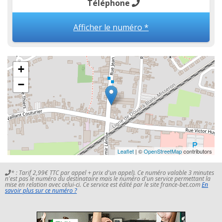
Téléphone
Afficher le numéro *
+
−
Leaflet
| ©
OpenStreetMap
contributors
* : Tarif 2,99€ TTC par appel + prix d'un appel). Ce numéro valable 3 minutes
n'est pas le numéro du destinataire mais le numéro d'un service permettant la
mise en relation avec celui-ci. Ce service est édité par le site france-bet.com
En
savoir plus sur ce numéro ?