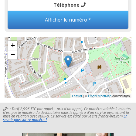
Téléphone
Afficher le numéro *
+
−
Leaflet
| ©
OpenStreetMap
contributors
* : Tarif 2,99€ TTC par appel + prix d'un appel). Ce numéro valable 3 minutes
n'est pas le numéro du destinataire mais le numéro d'un service permettant la
mise en relation avec celui-ci. Ce service est édité par le site france-bet.com
En
savoir plus sur ce numéro ?