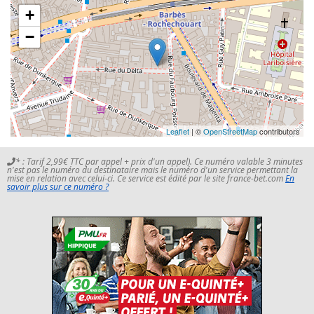
+
−
Leaflet
| ©
OpenStreetMap
contributors
* : Tarif 2,99€ TTC par appel + prix d'un appel). Ce numéro valable 3 minutes
n'est pas le numéro du destinataire mais le numéro d'un service permettant la
mise en relation avec celui-ci. Ce service est édité par le site france-bet.com
En
savoir plus sur ce numéro ?