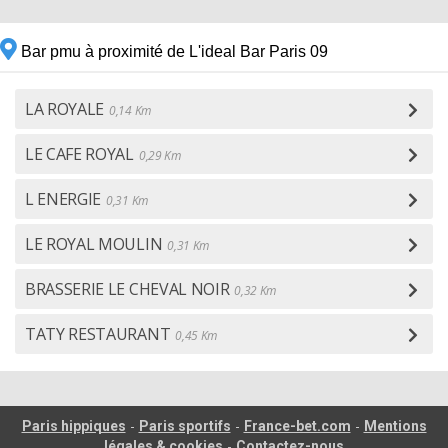
Bar pmu à proximité de L'ideal Bar Paris 09
LA ROYALE
0,14 Km
LE CAFE ROYAL
0,29 Km
L ENERGIE
0,31 Km
LE ROYAL MOULIN
0,31 Km
BRASSERIE LE CHEVAL NOIR
0,32 Km
TATY RESTAURANT
0,45 Km
-
-
-
Paris hippiques
Paris sportifs
France-bet.com
Mentions
-
légales & cookies
Contactez-nous