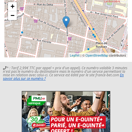
+
−
Leaflet
| ©
OpenStreetMap
contributors
* : Tarif 2,99€ TTC par appel + prix d'un appel). Ce numéro valable 3 minutes
n'est pas le numéro du destinataire mais le numéro d'un service permettant la
mise en relation avec celui-ci. Ce service est édité par le site france-bet.com
En
savoir plus sur ce numéro ?