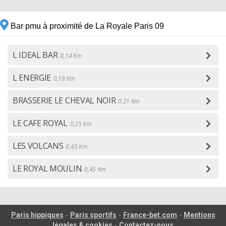
Bar pmu à proximité de La Royale Paris 09
L IDEAL BAR
0,14 Km
L ENERGIE
0,18 Km
BRASSERIE LE CHEVAL NOIR
0,21 Km
LE CAFE ROYAL
0,25 Km
LES VOLCANS
0,45 Km
LE ROYAL MOULIN
0,45 Km
-
-
-
Paris hippiques
Paris sportifs
France-bet.com
Mentions
-
légales & cookies
Contactez-nous