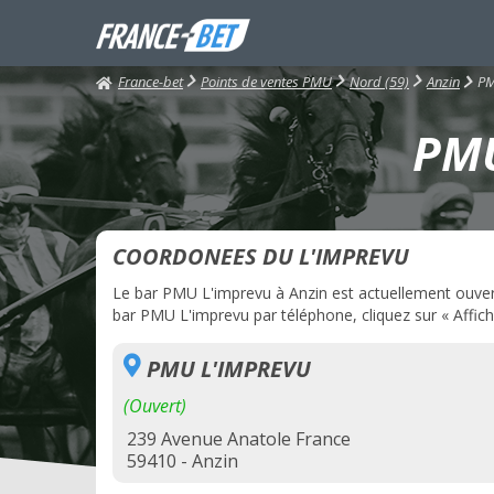
France-bet
PM
Points de ventes PMU
Nord (59)
Anzin
PMU
COORDONEES DU L'IMPREVU
Le bar PMU L'imprevu à Anzin est actuellement ouvert. 
bar PMU L'imprevu par téléphone, cliquez sur « Affich
PMU L'IMPREVU
(Ouvert)
239 Avenue Anatole France
59410 - Anzin