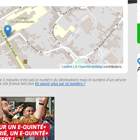
Leaflet
| ©
OpenStreetMap
contributors
le 3 minutes n'est pas le numéro du destinataire mais le numéro d'un service
 le site france-bet.com
En savoir plus sur ce numéro ?