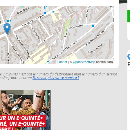
Leaflet
| ©
OpenStreetMap
contributors
le 3 minutes n'est pas le numéro du destinataire mais le numéro d'un service
 le site france-bet.com
En savoir plus sur ce numéro ?