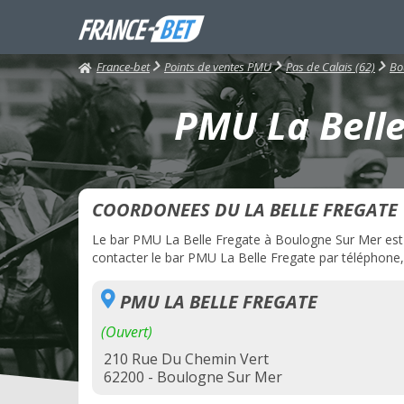
France-bet
Points de ventes PMU
Pas de Calais (62)
Bo
PMU La Belle
COORDONEES DU LA BELLE FREGATE
Le bar PMU La Belle Fregate à Boulogne Sur Mer est ac
contacter le bar PMU La Belle Fregate par téléphone, 
PMU LA BELLE FREGATE
(Ouvert)
210 Rue Du Chemin Vert
62200 - Boulogne Sur Mer