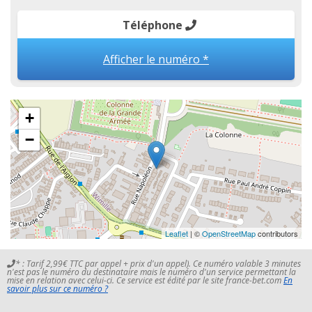
Téléphone
Afficher le numéro *
+
−
Leaflet
| ©
OpenStreetMap
contributors
* : Tarif 2,99€ TTC par appel + prix d'un appel). Ce numéro valable 3 minutes
n'est pas le numéro du destinataire mais le numéro d'un service permettant la
mise en relation avec celui-ci. Ce service est édité par le site france-bet.com
En
savoir plus sur ce numéro ?