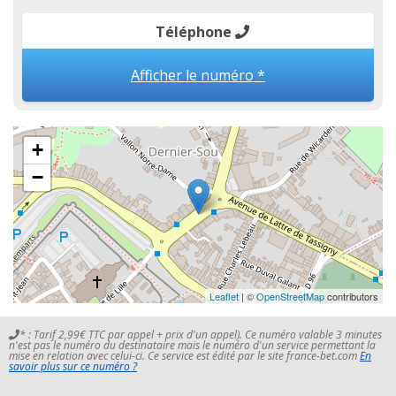
Téléphone
Afficher le numéro *
+
−
Leaflet
| ©
OpenStreetMap
contributors
* : Tarif 2,99€ TTC par appel + prix d'un appel). Ce numéro valable 3 minutes
n'est pas le numéro du destinataire mais le numéro d'un service permettant la
mise en relation avec celui-ci. Ce service est édité par le site france-bet.com
En
savoir plus sur ce numéro ?