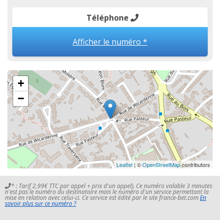
Téléphone
Afficher le numéro *
+
−
Leaflet
| ©
OpenStreetMap
contributors
* : Tarif 2,99€ TTC par appel + prix d'un appel). Ce numéro valable 3 minutes
n'est pas le numéro du destinataire mais le numéro d'un service permettant la
mise en relation avec celui-ci. Ce service est édité par le site france-bet.com
En
savoir plus sur ce numéro ?