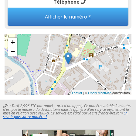
Téléphone
Afficher le numéro *
+
−
Leaflet
| ©
OpenStreetMap
contributors
* : Tarif 2,99€ TTC par appel + prix d'un appel). Ce numéro valable 3 minutes
n'est pas le numéro du destinataire mais le numéro d'un service permettant la
mise en relation avec celui-ci. Ce service est édité par le site france-bet.com
En
savoir plus sur ce numéro ?